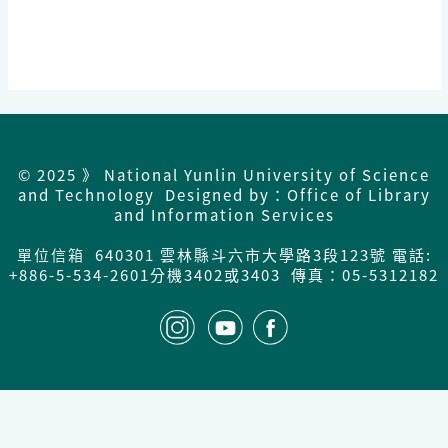
© 2025 》 National Yunlin University of Science
and Technology Designed by：Office of Library
and Information Services
單位信箱
640301 雲林縣斗六市大學路3段123號 電話:
+886-5-534-2601分機3402或3403 傳真：05-5312182