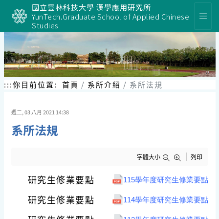
跳
國立雲林科技大學 漢學應用研究所
到
YunTech.Graduate School of Applied Chinese
主
Studies
要
內
容
區
塊
:::
你目前位置:
首頁
系所介紹
系所法規
週二, 03 八月 2021 14:38
系所法規
字體大小
列印
研究生修業要點
115學年度研究生修業要點
研究生修業要點
114學年度研究生修業要點