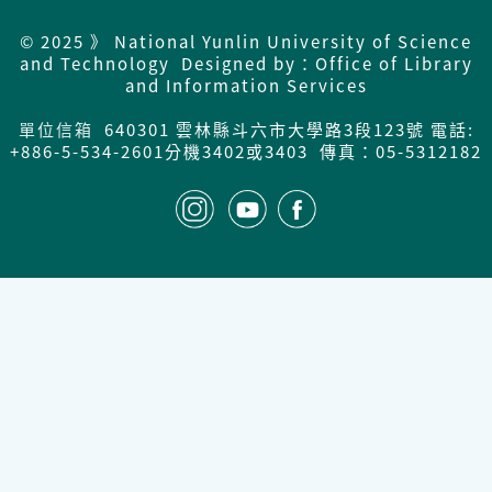
© 2025 》 National Yunlin University of Science
and Technology Designed by：Office of Library
and Information Services
單位信箱
640301 雲林縣斗六市大學路3段123號 電話:
+886-5-534-2601分機3402或3403 傳真：05-5312182