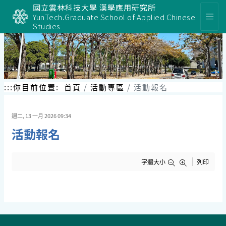
跳
國立雲林科技大學 漢學應用研究所
到
YunTech.Graduate School of Applied Chinese
主
Studies
要
內
容
區
塊
:::
你目前位置:
首頁
活動專區
活動報名
週二, 13 一月 2026 09:34
活動報名
字體大小
列印