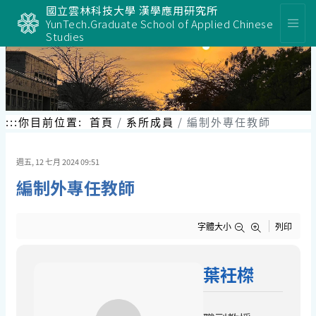
跳
國立雲林科技大學 漢學應用研究所
到
YunTech.Graduate School of Applied Chinese
主
Studies
要
內
容
區
塊
:::
你目前位置:
首頁
系所成員
編制外專任教師
週五, 12 七月 2024 09:51
編制外專任教師
字體大小
列印
葉衽榤