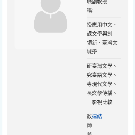
職
副教授
稱:
授
應用中文、
課
文學與創
領
新、臺灣文
域:
學
研
臺灣文學、
究
臺語文學、
專
現代文學、
長:
文學傳播、
影視比較
教
連結
師
著