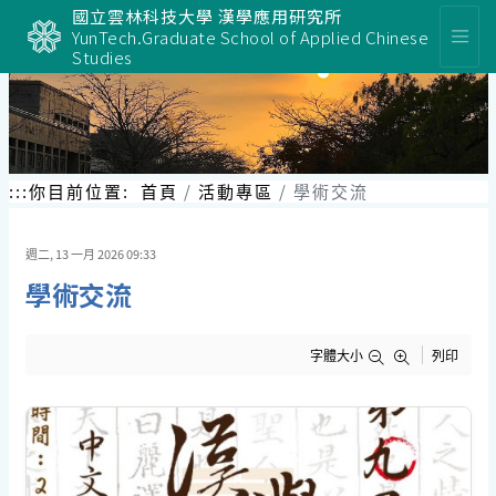
跳
國立雲林科技大學 漢學應用研究所
到
YunTech.Graduate School of Applied Chinese
主
Studies
要
內
容
區
塊
:::
你目前位置:
首頁
活動專區
學術交流
週二, 13 一月 2026 09:33
學術交流
字體大小
列印