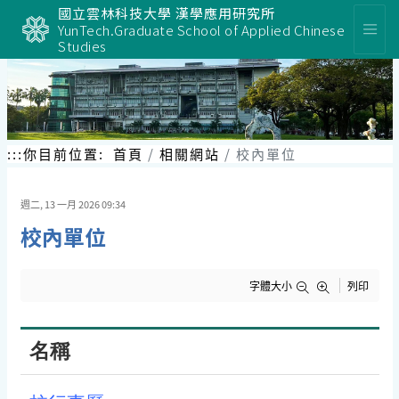
跳
國立雲林科技大學 漢學應用研究所
到
YunTech.Graduate School of Applied Chinese
主
Studies
要
內
容
區
塊
:::
你目前位置:
首頁
相關網站
校內單位
週二, 13 一月 2026 09:34
校內單位
字體大小
列印
名稱