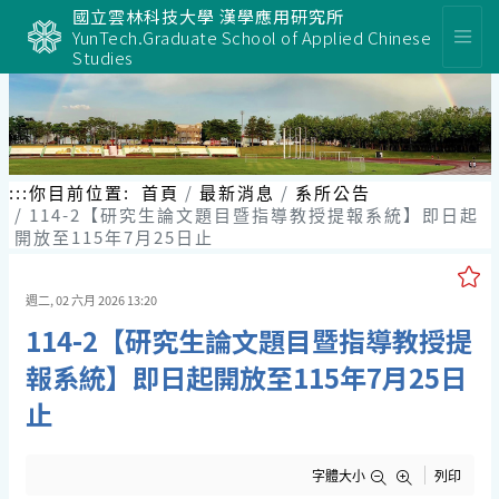
跳
國立雲林科技大學 漢學應用研究所
到
YunTech.Graduate School of Applied Chinese
主
Studies
要
內
容
區
塊
:::
你目前位置:
首頁
最新消息
系所公告
114-2【研究生論文題目暨指導教授提報系統】即日起
開放至115年7月25日止
週二, 02 六月 2026 13:20
114-2【研究生論文題目暨指導教授提
報系統】即日起開放至115年7月25日
止
字體大小
列印