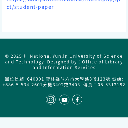
ct/student-paper
© 2025 》 National Yunlin University of Science
and Technology Designed by：Office of Library
and Information Services
單位信箱
640301 雲林縣斗六市大學路3段123號 電話:
+886-5-534-2601分機3402或3403 傳真：05-5312182